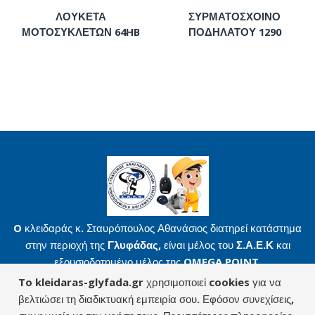
ΛΟΥΚΕΤΑ
ΣΥΡΜΑΤΟΣΧΟΙΝΟ
ΜΟΤΟΣΥΚΛΕΤΩΝ 64HB
ΠΟΔΗΛΑΤΟΥ 1290
O κλειδαράς κ. Σταυρόπουλος Αθανάσιος διατηρεί κατάστημα
στην περιοχή της
Γλυφάδας
, είναι μέλος του
Σ.Α.Ε.Κ
και
εξουσιοδοτημένο μέλος της
OMEGA POINT
.
Βασιλίσσης Όλγας 3 | 165 61 Γλυφάδα
To kleidaras-glyfada.gr χρησιμοποιεί cookies για να
βελτιώσει τη διαδικτυακή εμπειρία σου. Εφόσον συνεχίσεις,
Όροι Χρήσης
|
Προσωπικά Δεδομένα
|