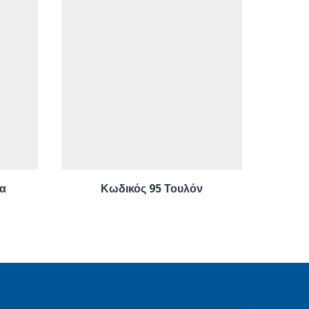
α
Κωδικός 95 Τουλόν
Κ