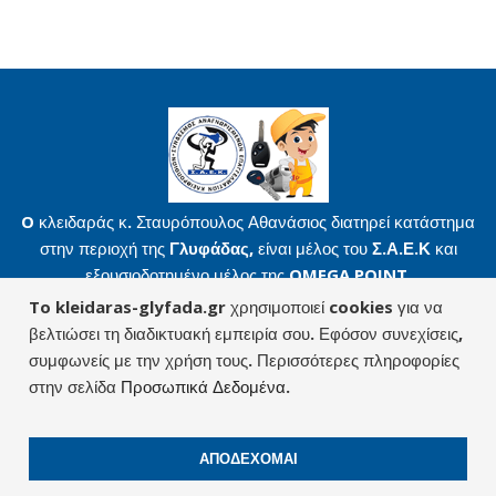
O κλειδαράς κ. Σταυρόπουλος Αθανάσιος διατηρεί κατάστημα
στην περιοχή της
Γλυφάδας
, είναι μέλος του
Σ.Α.Ε.Κ
και
εξουσιοδοτημένο μέλος της
OMEGA POINT
.
Βασιλίσσης Όλγας 3 | 165 61 Γλυφάδα
To kleidaras-glyfada.gr χρησιμοποιεί cookies για να
βελτιώσει τη διαδικτυακή εμπειρία σου. Εφόσον συνεχίσεις,
Όροι Χρήσης
|
Προσωπικά Δεδομένα
|
συμφωνείς με την χρήση τους. Περισσότερες πληροφορίες
stavropouloskleidaras@gmail.com
στην σελίδα
Προσωπικά Δεδομένα
.
ΠΕΡΙΟΧΕΣ ΕΞΥΠΗΡΕΤΗΣΗΣ
ΑΠΟΔΕΧΟΜΑΙ
© 2021 Κλειδαράς Σταυρόπουλος Αθανάσιος. Created by
Vrisko