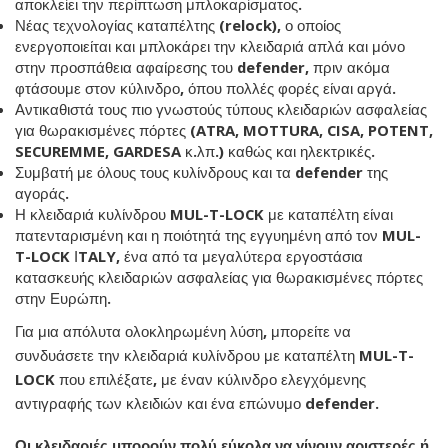
αποκλείει την περίπτωση μπλοκαρίσματος.
Νέας τεχνολογίας καταπέλτης (relock), ο οποίος
ενεργοποιείται και μπλοκάρει την κλειδαριά απλά και μόνο
στην προσπάθεια αφαίρεσης του defender, πριν ακόμα
φτάσουμε στον κύλινδρο, όπου πολλές φορές είναι αργά.
Αντικαθιστά τους πιο γνωστούς τύπους κλειδαριών ασφαλείας
για θωρακισμένες πόρτες (ATRA, MOTTURA, CISA, POTENT,
SECUREMME, GARDESA κ.λπ.) καθώς και ηλεκτρικές.
Συμβατή με όλους τους κυλίνδρους και τα defender της
αγοράς.
Η κλειδαριά κυλίνδρου MUL-T-LOCK με καταπέλτη είναι
πατενταρισμένη και η ποιότητά της εγγυημένη από τον MUL-
T-LOCK ΙTALY, ένα από τα μεγαλύτερα εργοστάσια
κατασκευής κλειδαριών ασφαλείας για θωρακισμένες πόρτες
στην Ευρώπη.
Για μια απόλυτα ολοκληρωμένη λύση, μπορείτε να
συνδυάσετε την κλειδαριά κυλίνδρου με καταπέλτη MUL-T-
LOCK που επιλέξατε, με έναν κύλινδρο ελεγχόμενης
αντιγραφής των κλειδιών και ένα επώνυμο defender.
Οι κλειδαριές μπορούν πολύ εύκολα να γίνουν αριστερές ή