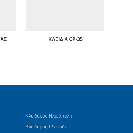
ΙΑΣ
ΚΛΕΙΔΙΑ CP-35
ΚΛΕΙΔΑ
Κλειδαράς Ηλιούπολη
Κλειδαράς Γλυφάδα