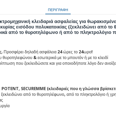
ΠΕΡΙΓΡΑΦΉ
εκτρομηχανική
κλειδαριά ασφαλείας
για
θωρακισμένε
 κυρίας
εισόδου πολυκατοικίας
(ξεκλειδώνει από το 
τρικά από το θυροτηλέφωνο ή από το πληκτρολόγιο π
ς
. Προσφέρει δηλαδή ασφάλεια 24 ώρες το 24ωρο!
υ θυροτηλεφώνου & εσωτερικά με το μπουτόν ή με το κλειδί
ρίπτωση που ξεκλειδώσετε και για οποιοδήποτε λόγο δεν ανοίξε
,
POTENT
,
SECUREMME (κλειδαριές που η γλώσσα βρίσκετα
αι ξεκλειδώνει από το θυροτηλέφωνο, από το πληκτρολόγιο ή χρ
ας
υργία