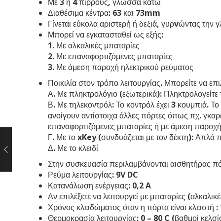
Με 3 ή 4 πίρρους, γλώσσα κάτω
Διαθέσιμα κέντρα: 63 και 73mm
Γίνεται εύκολα αριστερή ή δεξιά, γυρvώντας την 
Μπορεί να εγκατασταθεί ως εξής:
1. Με αλκαλικές μπαταρίες
2. Με επαναφορτιζόμενες μπαταρίες
3. Με άμεση παροχή ηλεκτρικού ρεύματος
Ποικιλία στον τρόπο λειτουργίας. Μπορείτε να επιλ
Α. Με πληκτρολόγιο (εξωτερικά): Πληκτρολογείτε 
Β. Με τηλεκοντρόλ: Το κοντρόλ έχει 3 κουμπιά. Τ
ανοίγουν αντίστοιχα άλλες πόρτες όπως πχ. γκαρα
επαναφορτιζόμενες μπαταρίες ή με άμεση παροχή 
Γ. Με το xKey (συνδυάζεται με τον δέκτη): Απλά π
Δ. Με το κλειδί
Στην συσκευασία περιλαμβάνονται αισθητήρας π
Ρεύμα λειτουργίας: 9V DC
Κατανάλωση ενέργειας: 0,2 A
Αν επιλέξετε να λειτουργεί με μπαταρίες (αλκαλι
Χρόνος κλειδώματος όταν η πόρτα είναι κλειστή : 
Θερμοκρασία λειτουργίας: 0 – 80 C (βαθμοί κελσί